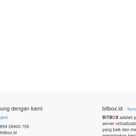
bung dengan kami
bitbox.id
-
Tent
kami
B
I
TB
O
X
adalah p
server virtualizat
 859 26900 755
yang baik dan me
bitbox.id
menjalankan berm