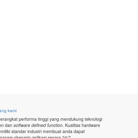
ang kami
erangkat performa tinggi yang mendukung teknologi
ion
dan
software defined function
. Kualitas hardware
miliki standar industri membuat anda dapat
acam skenario aplikasi secara 24/7.