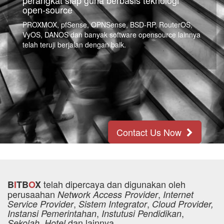
perangkat siap guna berbasis teknologi
open-source
PROXMOX, pfSense, OPNSense, BSD-RP, RouterOS,
VyOS, DANOS dan banyak software opensource lainnya
telah teruji berjalan dengan baik.
Contact Us Now
telah dipercaya dan digunakan oleh
B
I
TB
O
X
perusaahan
,
Network Access Provider
Internet
,
,
Service Provider
Sistem Integrator
Cloud Provider,
,
,
Instansi Pemerintahan
Instutusi Pendidikan
dan lainnya
Sekolah, Hotel